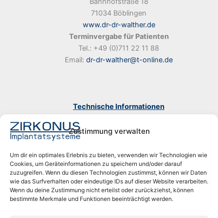
Bahnhofstraße 18
71034 Böblingen
www.dr-dr-walther.de
Terminvergabe für Patienten
Tel.: +49 (0)711 22 11 88
Email:
dr-dr-walther@t-online.de
Technische Informationen
für Implantologen
Tel.: +49 (0)711 305 329 – 14
Zustimmung verwalten
Email:
info@zirkonus.de
Um dir ein optimales Erlebnis zu bieten, verwenden wir Technologien wie
Cookies, um Geräteinformationen zu speichern und/oder darauf
zuzugreifen. Wenn du diesen Technologien zustimmst, können wir Daten
wie das Surfverhalten oder eindeutige IDs auf dieser Website verarbeiten.
Wenn du deine Zustimmung nicht erteilst oder zurückziehst, können
bestimmte Merkmale und Funktionen beeinträchtigt werden.
Impressum