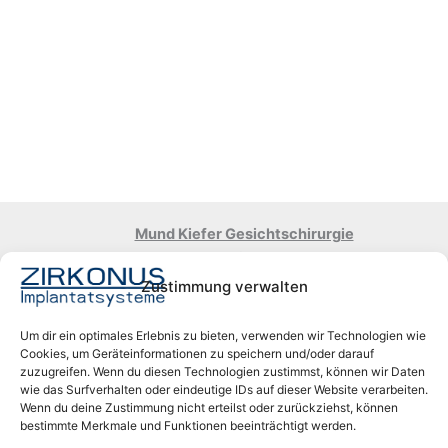
Mund Kiefer Gesichtschirurgie
Bahnhofstraße 18
71034 Böblingen
Zustimmung verwalten
www.dr-dr-walther.de
Terminvergabe für Patienten
Um dir ein optimales Erlebnis zu bieten, verwenden wir Technologien wie
Tel.: +49 (0)711 22 11 88
Cookies, um Geräteinformationen zu speichern und/oder darauf
zuzugreifen. Wenn du diesen Technologien zustimmst, können wir Daten
Email:
dr-dr-walther@t-online.de
wie das Surfverhalten oder eindeutige IDs auf dieser Website verarbeiten.
Wenn du deine Zustimmung nicht erteilst oder zurückziehst, können
bestimmte Merkmale und Funktionen beeinträchtigt werden.